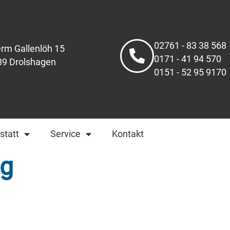
02761 - 83 38 568
rm Gallenlöh 15
0171 - 41 94 570
89 Drolshagen
0151 - 52 95 9170
statt
Service
Kontakt
ng